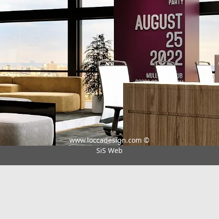
www.loccadesign.com ©
SiS Web
Ofis
Keşfet