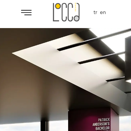
tr
en